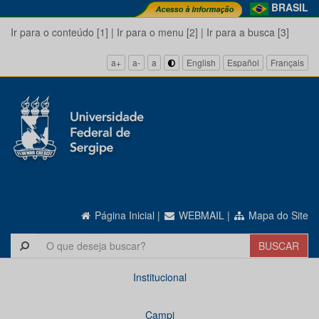
BRASIL
Ir para o conteúdo [1]
|
Ir para o menu [2]
|
Ir para a busca [3]
a+
a-
a
English
Español
Français
Página Inicial
|
WEBMAIL
|
Mapa do Site
Institucional
Campi