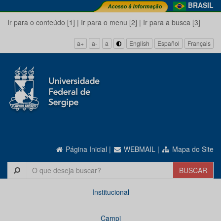
BRASIL
Ir para o conteúdo [1]
|
Ir para o menu [2]
|
Ir para a busca [3]
a+
a-
a
English
Español
Français
Página Inicial
|
WEBMAIL
|
Mapa do Site
Institucional
Campi