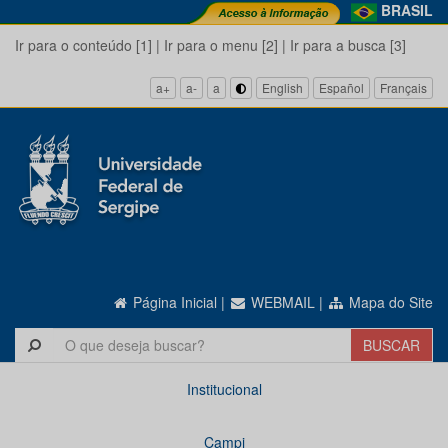
BRASIL
Ir para o conteúdo [1]
|
Ir para o menu [2]
|
Ir para a busca [3]
a+
a-
a
English
Español
Français
Página Inicial
|
WEBMAIL
|
Mapa do Site
Institucional
Campi