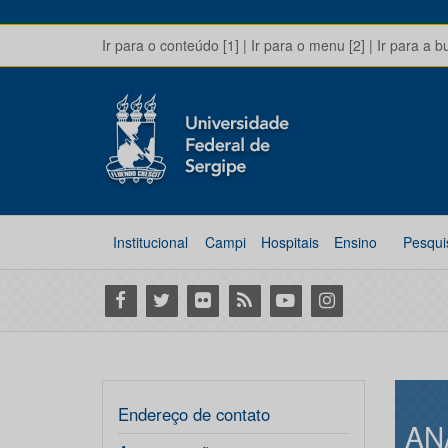
Ir para o conteúdo [1]
|
Ir para o menu [2]
|
Ir para a b
Institucional
Campi
Hospitais
Ensino
Pesqui
Facebook
Twitter
Flickr
RSS
Youtube
Instagram
Endereço de contato
AN