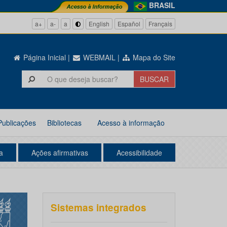
BRASIL
a+
a-
a
English
Español
Français
Página Inicial
|
WEBMAIL
|
Mapa do Site
Publicações
Bibliotecas
Acesso à informação
a
Ações afirmativas
Acessibilidade
Sistemas integrados