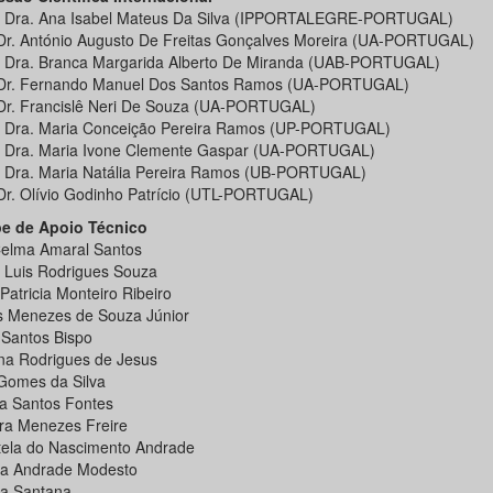
. Dra. Ana Isabel Mateus Da Silva (IPPORTALEGRE-PORTUGAL)
 Dr. António Augusto De Freitas Gonçalves Moreira (UA-PORTUGAL)
. Dra. Branca Margarida Alberto De Miranda (UAB-PORTUGAL)
 Dr. Fernando Manuel Dos Santos Ramos (UA-PORTUGAL)
 Dr. Francislê Neri De Souza (UA-PORTUGAL)
. Dra. Maria Conceição Pereira Ramos (UP-PORTUGAL)
. Dra. Maria Ivone Clemente Gaspar (UA-PORTUGAL)
. Dra. Maria Natália Pereira Ramos (UB-PORTUGAL)
 Dr. Olívio Godinho Patrício (UTL-PORTUGAL)
e de Apoio Técnico
elma Amaral Santos
 Luis Rodrigues Souza
Patricia Monteiro Ribeiro
s Menezes de Souza Júnior
a Santos Bispo
na Rodrigues de Jesus
Gomes da Silva
na Santos Fontes
ra Menezes Freire
tela do Nascimento Andrade
a Andrade Modesto
a Santana