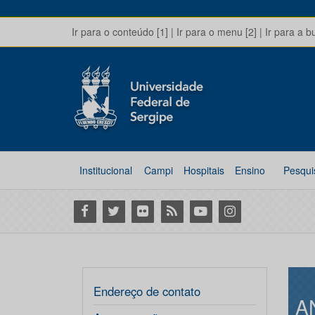
Ir para o conteúdo [1]
|
Ir para o menu [2]
|
Ir para a b
Institucional
Campi
Hospitais
Ensino
Pesqui
Facebook
Twitter
Flickr
RSS
Youtube
Instagram
Endereço de contato
A