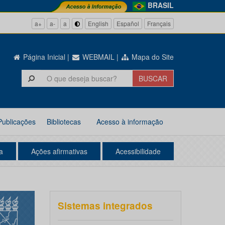
BRASIL
a+
a-
a
English
Español
Français
Página Inicial
|
WEBMAIL
|
Mapa do Site
Publicações
Bibliotecas
Acesso à informação
a
Ações afirmativas
Acessibilidade
Sistemas integrados