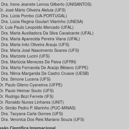
. Dra. Irene Jeanete Lemos Gilberto (UNISANTOS)
Dr. José Mário Oliveira Aleluia (UFS)
. Dra. Lúcia Pombo (UA-PORTUGAL)
. Dra. Lúcia Regina Goulart Vilarinho (UNESA)
 Dr. Luis Paulo Leopoldo Mercado (UFAL)
. Dra. Maria Auxiliadora Da Silva Cavalcante (UFAL)
. Dra. Maria Aparecida Pereira Viana (UFAL)
 Dra. Maria Inêz Oliveira Araujo (UFS)
. Dra. Maria José Nascimento Soares (UFS)
 Dra. Marizete Lucini (UFS)
. Dra. Marlúcia Menezes De Paiva (UFRN)
. Dra. Marta Fernanda De Araújo Bibiano (UFPE)
. Dra. Nilma Margarida De Castro Crusoe (UESB)
. Dra. Simone Lucena (UFS)
 Dr. Paulo Gileno Cysneiros (UFPE)
 Dr. Paulo Heimar Souto (UFS)
Dr. Rodrigo Bozi Ferrete (IFS)
 Dr. Ronaldo Nunes Linhares (UNIT)
 Dr. Simão Pedro P. Marinho (PUC-MINAS)
. Dra. Tacyana Carla Gomes (UFS)
. Dra. Veronica Dos Reis Mariano Souza (UFS)
são Científica Internacional