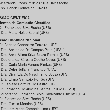
 Mestrando Ozéas Péricles Silva Damasceno
 Esp. Hebert Gomes de Oliveira
SSÃO CIÊNTÍFICA
dentes da Comissão Científica
Dr. Florisvaldo Silva Rocha (UFS)
. Dra. Maria Neide Sobral (UFS)
são Científica Nacional
 Dr. Adriano Canabarro Teixeira (UPF)
. Dra. Anamelea De Campos Pinto (UFAL)
. Dra. Anne Alilma Silva Souza Ferrete (UFS)
. Doutoranda Bárbara Coelho Neves (UFS)
. Dra. Carla Maria Furuno Rimkus (UFS)
. Dra. Deise Juliana Francisco (UFAL)
. Dra. Divanizia Do Nascimento Souza (UFS)
. Dra. Eliana Sampaio Romão (UFS)
 Dr. Fabiano Ferreira De Castro (UFS)
 Dr. Fernando De Almeida Santos (PUC-SP/FMU)
 Doutorando. Fernando Silvio Cavalcante Pimentel (UFAL)
Dr. Florisvaldo Silva Rocha (UFS)
. Dra. Gicélia Mendes (UFS)
. Dra. Iara Maria Campelo Lima (UFS)