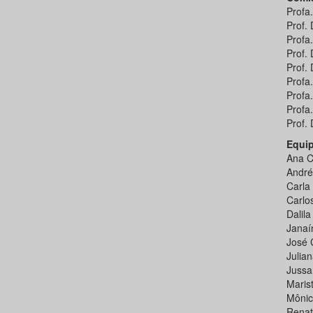
Profa
Prof.
Profa
Prof.
Prof.
Profa
Profa
Profa
Prof.
Equip
Ana C
André
Carla 
Carlo
Dalil
Janaí
José 
Julia
Jussa
Maris
Mônic
Renat