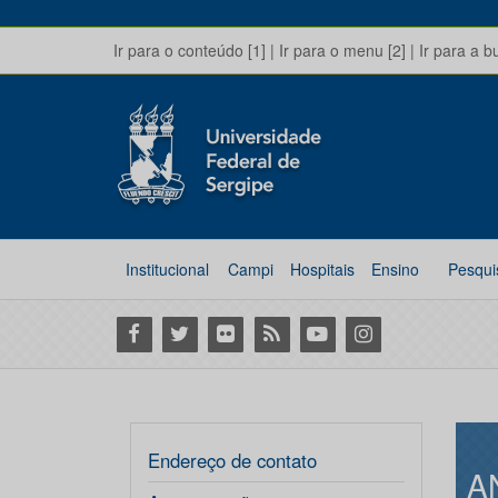
Ir para o conteúdo [1]
|
Ir para o menu [2]
|
Ir para a b
Institucional
Campi
Hospitais
Ensino
Pesqui
Facebook
Twitter
Flickr
RSS
Youtube
Instagram
Endereço de contato
A