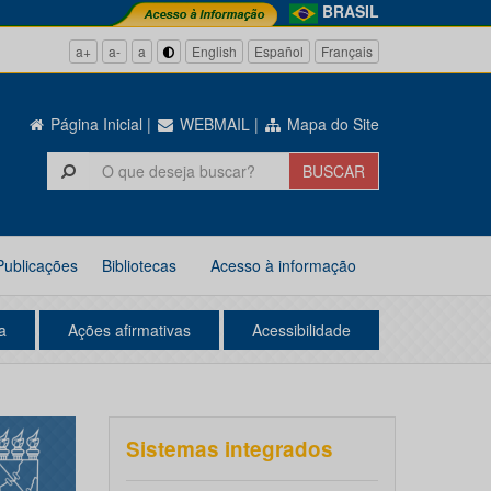
BRASIL
a+
a-
a
English
Español
Français
Página Inicial
|
WEBMAIL
|
Mapa do Site
Publicações
Bibliotecas
Acesso à informação
a
Ações afirmativas
Acessibilidade
Sistemas integrados