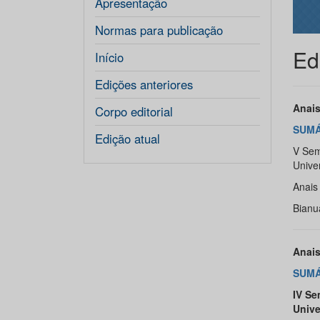
Apresentação
Normas para publicação
Ed
Início
Edições anteriores
Anais
Corpo editorial
SUMÁ
Edição atual
V Sem
Unive
Anais
Bianu
Anais
SUMÁ
IV Se
Unive