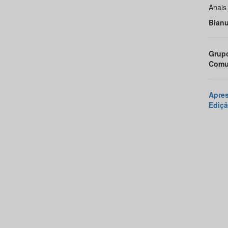
Anais
Bianu
Grupo
Comun
Apre
Ediçã