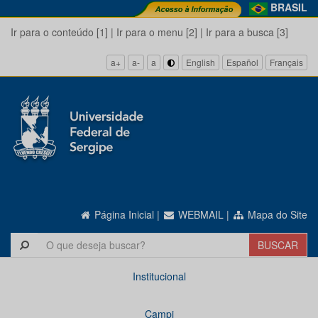
BRASIL
Ir para o conteúdo [1]
|
Ir para o menu [2]
|
Ir para a busca [3]
a+
a-
a
English
Español
Français
Página Inicial
|
WEBMAIL
|
Mapa do Site
Institucional
Campi