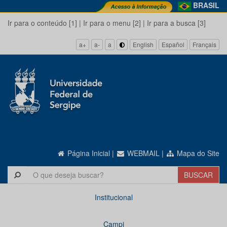
BRASIL
Ir para o conteúdo [1]
|
Ir para o menu [2]
|
Ir para a busca [3]
a+
a-
a
English
Español
Français
Página Inicial
|
WEBMAIL
|
Mapa do Site
Institucional
Campi