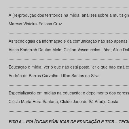
........................................................................................................
A (re)produção dos territórios na mídia: análises sobre a multisigni
Marcus Vinícius Feitosa Cruz
........................................................................................................
As tecnologias da informação e da comunicação não são apenas 
Aísha Kaderrah Dantas Melo; Cleiton Vasconcelos Lôbo; Aline Dai
........................................................................................................
Educação e mídia: ver o que não está posto, ler o que não está es
Andréa de Barros Carvalho; Lilian Santos da Silva
........................................................................................................
Especialização em mídias na educação: o depoimento dos egres
Clésia Maria Hora Santana; Cleide Jane de Sá Araújo Costa
........................................................................................................
EIXO 6 – POLÍTICAS PÚBLICAS DE EDUCAÇÃO E TICS – T