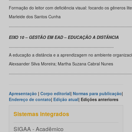
Formação do leitor com deficiência visual: focando os gêneros lite
Marleide dos Santos Cunha
........................................................................................................
EIXO 10 – GESTÃO EM EAD – EDUCAÇÃO A DISTÂNCIA
.........................................................................................
A educação a distância e a aprendizagem no ambiente organizac
Alexsander Silva Moreira; Martha Suzana Cabral Nunes
........................................................................................................
Apresentação
|
Corpo editorial
|
Normas para publicação
|
Endereço de contato
|
Edição atual
| Edições anteriores
Sistemas integrados
SIGAA - Acadêmico