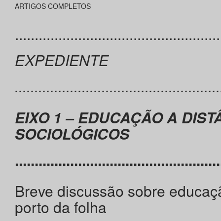
ARTIGOS COMPLETOS
....................................................
EXPEDIENTE
....................................................
EIXO 1 – EDUCAÇÃO A DIST
SOCIOLÓGICOS
....................................................
Breve discussão sobre educaçã
porto da folha